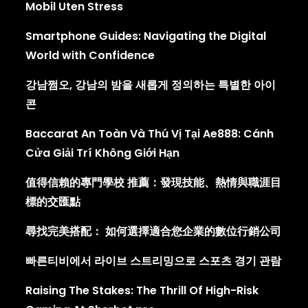
Mobil Uten Stress
Smartphone Guides: Navigating the Digital
World with Confidence
강남쩜오, 강남의 밤을 새롭게 정의하는 특별한 아이
콘
Baccarat An Toàn Và Thú Vị Tại Ae888: Cánh
Cửa Giải Trí Không Giới Hạn
值得信賴的專門學校 推薦：發現技能、熱情與職涯目
標的交匯點
尋找完美搭配： 如何選擇適合您企業的數位行銷公司
빠른티비에서 라이브 스트리밍으로 스포츠 경기 관람
Raising The Stakes: The Thrill Of High-Risk