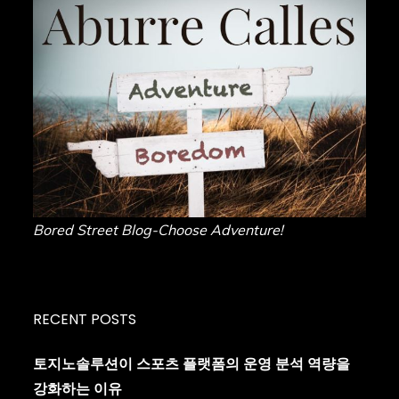
Bored Street Blog-Choose Adventure!
RECENT POSTS
토지노솔루션이 스포츠 플랫폼의 운영 분석 역량을
강화하는 이유