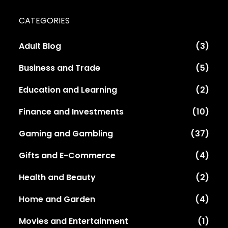
CATEGORIES
Adult Blog
(3)
Business and Trade
(5)
Education and Learning
(2)
Finance and Investments
(10)
Gaming and Gambling
(37)
Gifts and E-Commerce
(4)
Health and Beauty
(2)
Home and Garden
(4)
Movies and Entertainment
(1)