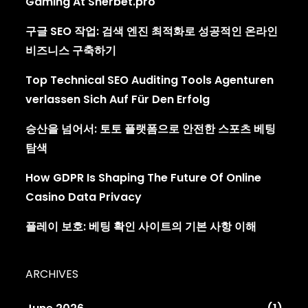
Gaming At Sherbet.pro
구글 SEO 작업: 검색 엔진 최적화로 성공적인 온라인
비즈니스 구축하기
Top Technical SEO Auditing Tools Agenturen
verlassen Sich Auf Für Den Erfolg
승산을 넘어서: 토토 플랫폼으로 안전한 스포츠 베팅
탐색
How GDPR Is Shaping The Future Of Online
Casino Data Privacy
플레이 보호: 베팅 확인 사이트의 기본 사항 이해
ARCHIVES